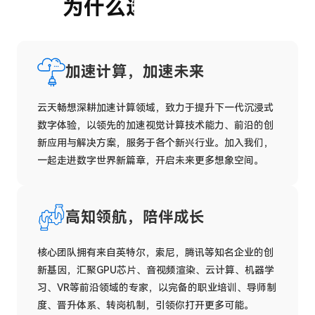
为什么选择云天畅想
云电竞 · 网吧
元宇宙 · 文旅
数字人
加速计算，加速未来
数字孪生
云天畅想深耕加速计算领域，致力于提升下一代沉浸式
云XR
数字体验，以领先的加速视觉计算技术能力、前沿的创
超清视频会议
新应用与解决方案，服务于各个新兴行业。加入我们，
一起走进数字世界新篇章，开启未来更多想象空间。
视频客服
高知领航，陪伴成长
核心团队拥有来自英特尔，索尼，腾讯等知名企业的创
新基因，汇聚GPU芯片、音视频渲染、云计算、机器学
习、VR等前沿领域的专家，以完备的职业培训、导师制
度、晋升体系、转岗机制，引领你打开更多可能。