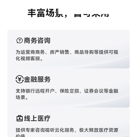
方案价值
云电竞 · 网吧
丰富场景，皆可采用
元宇宙 · 文旅
数字人
商务咨询
数字孪生
云XR
为运营商商务、房产销售、商品导购等提供可视
化视频客服。
超清视频会议
视频客服
金融服务
支持银行远程开户、保险定损、证券会议等金融
场景。
线上医疗
提供专家咨询视听云化服务，极大释放医疗资源
价值。