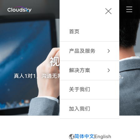
首页
产品及服务
视频客服
加速计算平台服务
解决方案
加速计算引擎
真人1对1，沟通无界限。远程服务，如临现场。
云游戏 · 精品IP
关于我们
云游戏 · 广告投放
云游戏 · 聚合平台
加入我们
直播互动小玩法
高性能云工作站
简体中文
English
云电竞 · 酒店