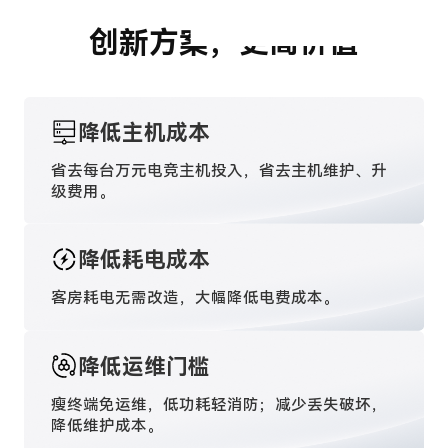
方案价值
云电竞 · 网吧
创新方案，更高价值
元宇宙 · 文旅
数字人
降低主机成本
数字孪生
云XR
省去每台万元电竞主机投入，省去主机维护、升
级费用。
超清视频会议
视频客服
降低耗电成本
客房耗电无需改造，大幅降低电费成本。
降低运维门槛
瘦终端免运维，低功耗轻消防；减少丢失破坏，
降低维护成本。